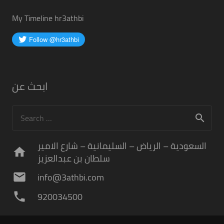
My Timeline hr3athbi
ابحث عن
Search
for:
السعودية – الرياض – السليمانية – شارع الامير
home
سلطان بن عبدالعزيز
info@3athbi.com
mail
920034500
phone