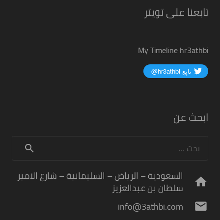
تابعنا على تويتر
My Timeline hr3athbi
ابحث عن
البحث
عن:
السعودية – الرياض – السليمانية – شارع الامير
home
سلطان بن عبدالعزيز
info@3athbi.com
mail