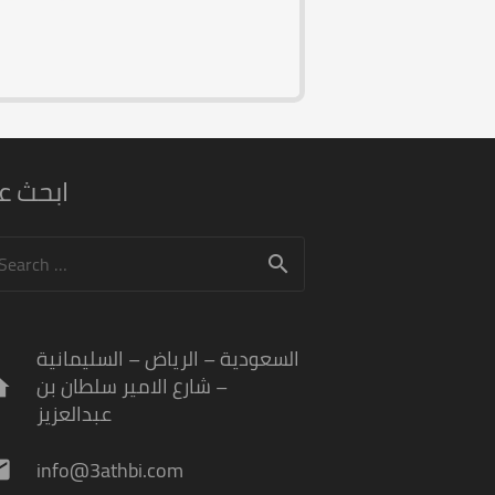
ابحث ع
arch
:
السعودية – الرياض – السليمانية
– شارع الامير سلطان بن
me
عبدالعزيز
info@3athbi.com
il