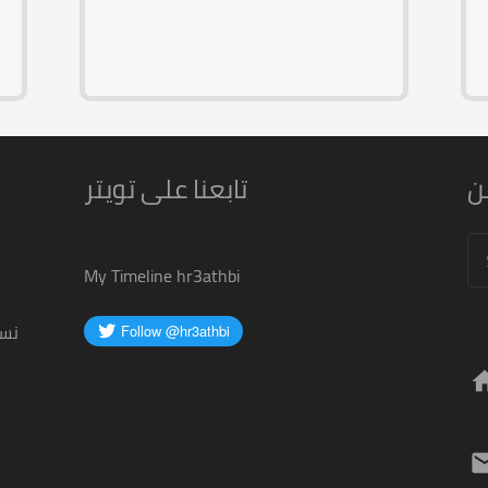
ن
تابعنا على تويتر
Se
for
My Timeline hr3athbi
نسع
ho
ma