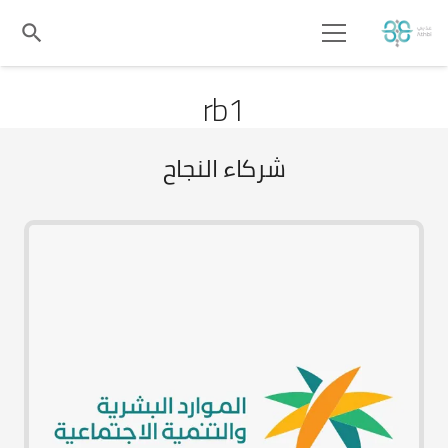
search
rb1
شركاء النجاح