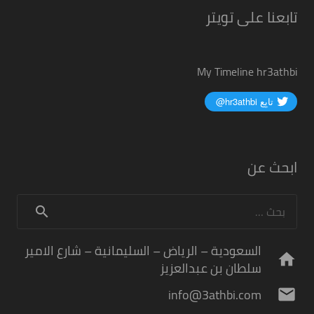
تابعنا على تويتر
My Timeline hr3athbi
ابحث عن
البحث
عن:
السعودية – الرياض – السليمانية – شارع الامير
home
سلطان بن عبدالعزيز
info@3athbi.com
mail