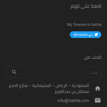
تابعنا على تويتر
My Timeline hr3athbi
ابحث عن
البحث
عن:
السعودية – الرياض – السليمانية – شارع الامير
home
سلطان بن عبدالعزيز
info@3athbi.com
mail