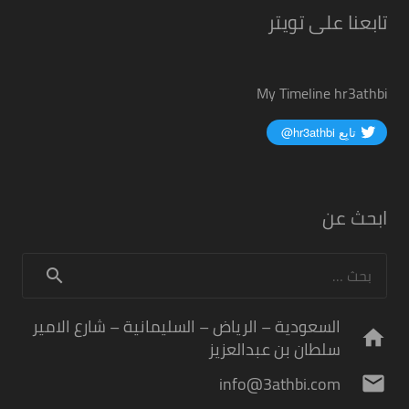
تابعنا على تويتر
My Timeline hr3athbi
ابحث عن
البحث
عن:
السعودية – الرياض – السليمانية – شارع الامير
home
سلطان بن عبدالعزيز
info@3athbi.com
mail