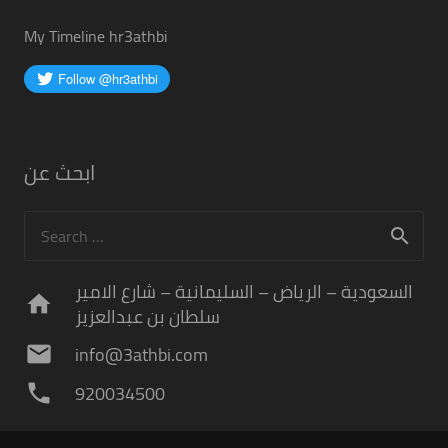
My Timeline hr3athbi
ابحث عن
Search
for:
السعودية – الرياض – السليمانية – شارع الامير
home
سلطان بن عبدالعزيز
info@3athbi.com
mail
920034500
phone