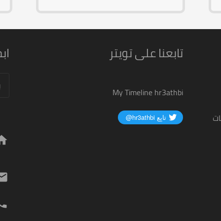
تابعنا على تويتر
اب
الب
عن:
My Timeline hr3athbi
ات
ome
ail
hone