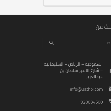
حث عن
حث
السعودية – الرياض – السليمانية
– شارع الامير سلطان بن
h
عبدالعزيز
info@3athbi.com
m
920034500
p